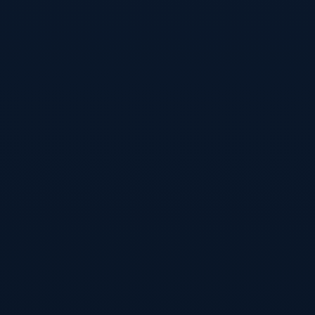
專注為香港球迷提供世界盃資訊、平台評測、賽事分析及便捷
入口導覽。
World Cup Sports Media HK Ltd.
CR-3198274
15 Queen's Road Central, Central, Hong Kong
+852 2810 5566
support@hk-worldcup2026zone.com
Mon-Sun 09:00-23:00