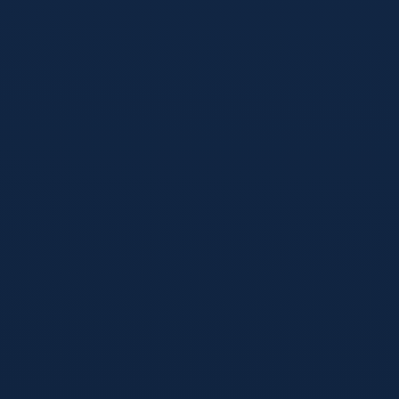
延伸閱讀
想同時比較使用體驗、資料整合與資訊入口，可先瀏覽平台評
測頁面，再配合分析內容建立自己的閱讀習慣。
前往投注平台推薦
快速入口
查看最新賽前重點整理
如果你想更快接觸世界盃熱門對戰資訊，可先進入整理入口，
再按主題延伸至平台或最新消息頁面。
開啟分析入口
熱門比賽分析角度
對焦真正影響賽果內容的核心面向
世界盃賽事往往伴隨大量聲量，但真正值得參考的焦點，通常