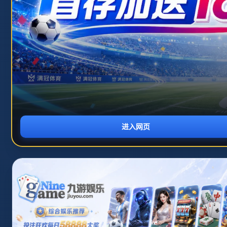
2026世界盃賽事分析專區
聚焦賽前數據、對賽走勢與比賽節奏
為香港球迷整理更易讀的世界盃分析內容，涵蓋球隊近況、預
計陣容、歷史交鋒、戰術節奏與熱門觀察角度，讓你在閱讀比
賽前資訊時更快掌握重點。
即看熱門分析焦點
查看平台評測
賽前
重點整理更清晰
數據
交鋒與狀態同步看
節奏
盤前觀察更有方向