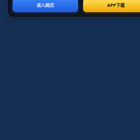
主頁
/
賽事分析
比賽數據先行
以近期戰績、入失球趨勢、主客場表現與關鍵時段失球分布作