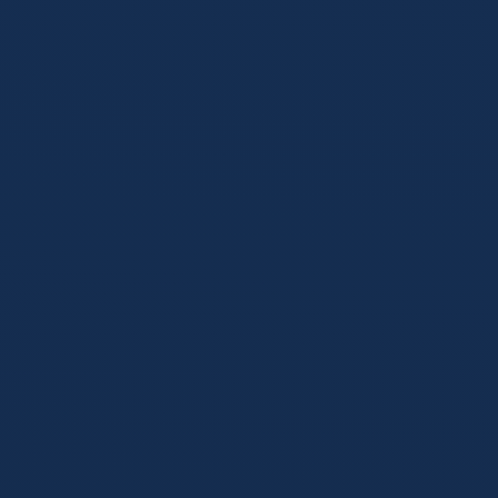
算！
閱讀全文
→