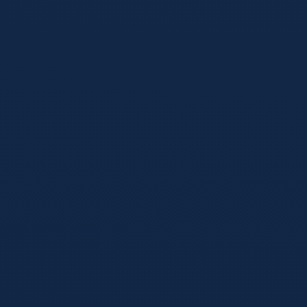
足球科普
2026-06-21
新手怎么看世界杯博彩数据统计：术语、