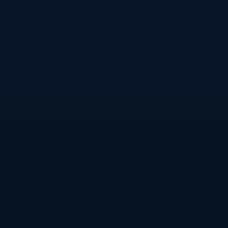
投注平台推薦
賽事分析
最新資訊
投注指南
合作夥伴
wcxiazhu.com.cn
zh-cn-leyuonline.com
china-lolchannel.com
zh-cnslolgame.com
app-ybty.com.cn
© 2026 World Cup Sports Media HK Ltd. All rights reserved.
首頁
指南
立即前往