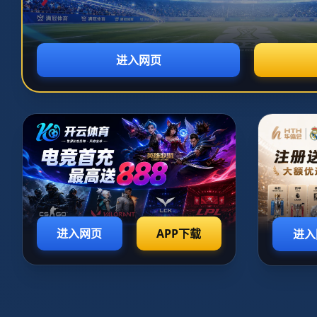
主頁
/
最新資訊
World Cup News
最新資訊
緊貼世界盃最新動態、賽程消息、球隊新聞與重點更新，快速
掌握香港球迷最關心的第一手資訊。
篩選：
最新發佈
熱門文章
精選內容