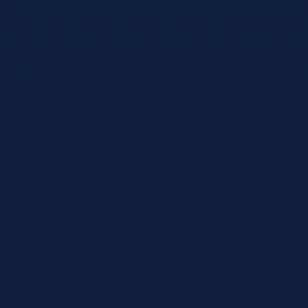
世界盃指南
2026-06-14
2026世界盃奪冠熱門預測：強權戰力分析
與最新賠率走勢
2026世界盃擴軍至48隊，奪冠難度再升級！本文結合最新國際
賽事數據與各大平台賠率走勢，深度剖析歐美第一梯隊戰力，
並為香港球迷精選潛在黑馬與長期投注策略，助你提早佈局世
界盃預測。
閱讀全文
→