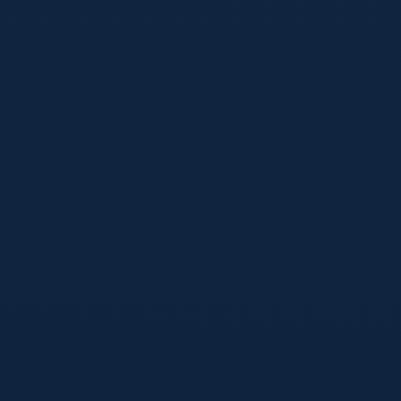
滾球走地投注技巧：如何在世界盃即時賽
事中捕捉高賠率機會？
掌握世界盃滾球走地的高階心法！本文深入剖析如何進行即時
盤口分析，解讀賽事突發事件帶來的賠率波動，並揭秘「絕殺
盤」黃金投注時機與職業級資金管理，助你在即時賽事中冷靜
捕捉高價值水位。
閱讀全文
→