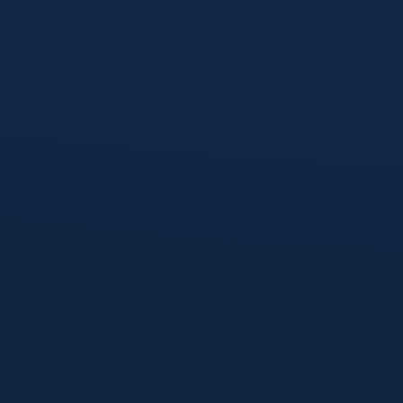
後續步驟。
內容與行動頁面互相連結
閱讀最新消息後，可直接延伸至評測頁、指南頁與註冊入口，
體驗更連貫。
熱門主題
延伸探索你最關注的內容
透過不同主題頁面，從基礎認識到進階閱讀，逐步建立對2026
世界盃及相關平台資訊的完整理解。
投注指南
適合新手先理解常見流程、基本概念與使用注意事項。