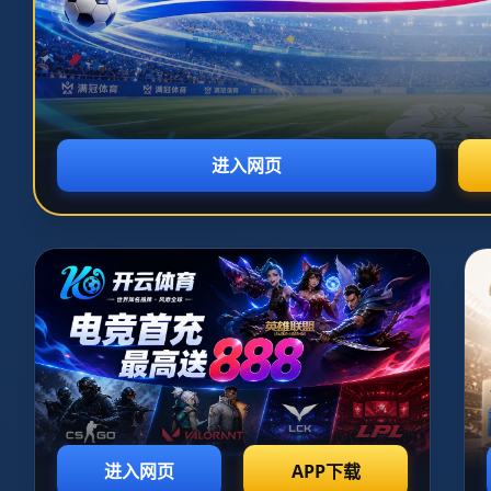
2026世界盃香港焦點資訊中心
2026世界盃專區
官方註冊入口與香港平
台資訊整合
集合最新世界盃消息、賽事分析、平台評測與實用指南，為香
港球迷提供清晰、穩定、易用的內容入口，快速找到合適的官
方註冊渠道與重點資訊。
立即前往官方註冊入口
查看香港平台推薦
最新
緊貼世界盃賽程、球隊動態與重點新聞
專業
整合賽前分析、數據觀察與重點解讀
清晰
將註冊入口、評測與指南集中呈現