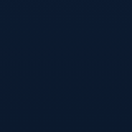
投注平台推薦
賽事分析
最新資訊
投注指南
快速入口
官方註冊入口
投注平台推薦
賽事分析
最新資訊
投注指南
合作夥伴
wcxiazhu.com.cn
zh-cn-leyuonline.com
china-lolchannel.com
zh-cnslolgame.com
app-ybty.com.cn