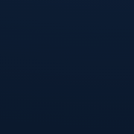
專注為香港球迷提供世界盃資訊、平台評測、賽事分析及便捷
入口導覽。
World Cup Sports Media HK Ltd.
CR-3198274
15 Queen's Road Central, Central, Hong Kong
+852 2810 5566
support@hk-worldcup2026zone.com