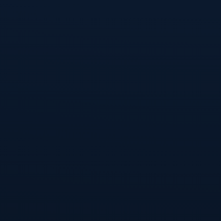
Mon-Sun 09:00-23:00
網站導覽
主頁
官方註冊入口
投注平台推薦
賽事分析
最新資訊
投注指南
快速入口
官方註冊入口
投注平台推薦
賽事分析
最新資訊
投注指南
合作夥伴