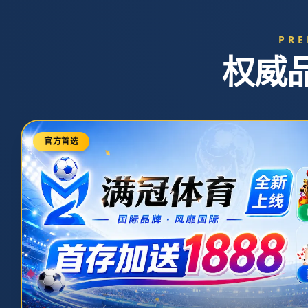
主頁
官方註冊入口
投注平台推薦
賽事分析
最新資訊
更多
投注指南
官方註冊入口