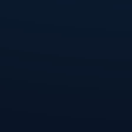
賽事分析
最新資訊
投注指南
快速入口
官方註冊入口
投注平台推薦
賽事分析
最新資訊
投注指南
合作夥伴
wcxiazhu.com.cn
zh-cn-leyuonline.com
china-lolchannel.com
zh-cnslolgame.com
app-ybty.com.cn
© 2026 World Cup Sports Media HK Ltd. All rights reserved.