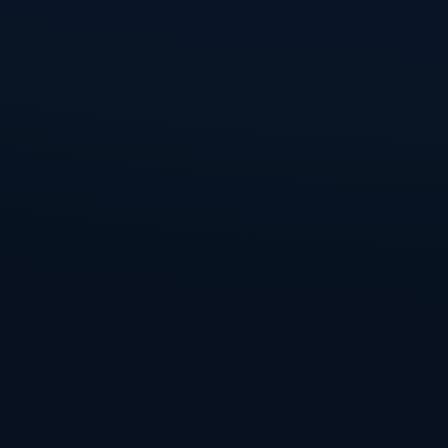
首頁
指南
立即前往